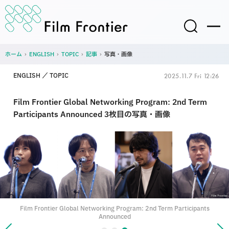
ホーム
›
ENGLISH
›
TOPIC
›
記事
›
写真・画像
ENGLISH
TOPIC
2025.11.7 Fri 12:26
Film Frontier Global Networking Program: 2nd Term
Participants Announced 3枚目の写真・画像
Film Frontier Global Networking Program: 2nd Term Participants
Announced