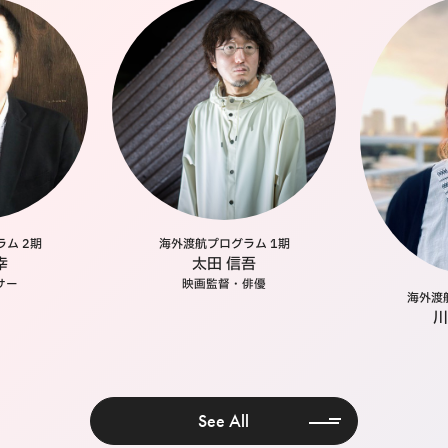
ム 2期
海外渡航プログラム 1期
幸
太田 信吾
サー
映画監督・俳優
海外渡
川
See All