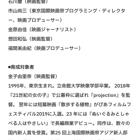
石川慶（映画監督）
市山尚三（東京国際映画祭プログラミング・ディレクタ
ー、映画プロデューサー）
金原由佳（映画ジャーナリスト）
想田和弘（映画監督）
福間美由紀（映画プロデューサー）
◾️育成対象者
金子由里奈（映画監督）
1995年、東京生まれ。立命館大学映像学部卒業。 2018年
『21世紀の女の子』で公募枠に選ばれ『projection』を監
督。 翌年には短篇映画『散歩する植物』がぴあフィルムフ
ェスティバル2019に入選。23 年には『ぬいぐるみとしゃ
べる人はやさしい』で長編商業デビュー。同作は、数々の
国内新人賞を受賞。第25 回上海国際映画祭アジア新人部