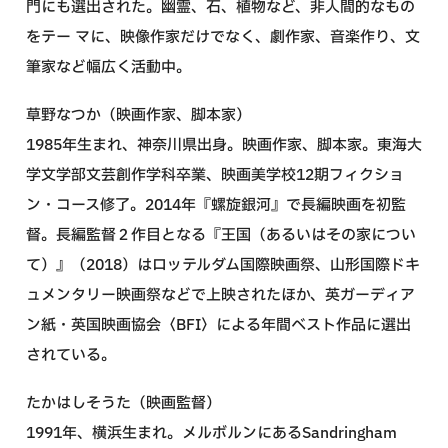
門にも選出された。幽霊、石、植物など、非人間的なもの
をテー マに、映像作家だけでなく、劇作家、音楽作り、文
筆家など幅広く活動中。
草野なつか（映画作家、脚本家）
1985年生まれ、神奈川県出身。映画作家、脚本家。東海大
学文学部文芸創作学科卒業、映画美学校12期フィクショ
ン・コース修了。2014年『螺旋銀河』で長編映画を初監
督。長編監督２作目となる『王国（あるいはその家につい
て）』（2018）はロッテルダム国際映画祭、山形国際ドキ
ュメンタリー映画祭などで上映されたほか、英ガーディア
ン紙・英国映画協会〈BFI〉による年間ベスト作品に選出
されている。
たかはしそうた（映画監督）
1991年、横浜生まれ。メルボルンにあるSandringham