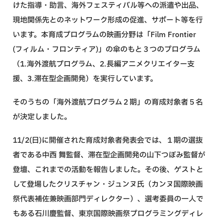
けた指導・助言、海外フェスティバル等への派遣や出品、
現地関係先とのネットワーク形成の促進、サポート等を行
います。本育成プログラムの映画分野は「Film Frontier
(フィルム・フロンティア)」の傘のもと３つのプログラム
（1.海外渡航プログラム、2.長編アニメクリエイター支
援、3.滞在型企画開発）を実行しています。
そのうちの「海外渡航プログラム２期」の育成対象者５名
が決定しました。
11/2(日)に開催された育成対象者発表会では、１期の選抜
者である中西 舞監督、滞在型企画開発の山下つぼみ監督が
登壇、これまでの活動を報告しました。その後、ゲストと
して登場したクリスチャン・ジュンヌ氏（カンヌ国際映画
祭代表補佐兼映画部門ディレクター）、選考委員の一人で
もある石川慶監督、東京国際映画祭プログラミングディレ