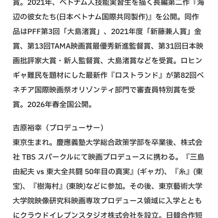
賞。2021年、ベトナム人技能実習生を描く長編第二作『海
辺の彼女たち(日本ベトナム国際共同製作)』を公開。同作
品はPFF第3回「大島渚賞」、2021年度「新藤兼人賞」金
賞、第13回TAMA映画賞最優秀新進監督賞、第31回日本映
画批評家大賞・新人監督賞、大島渚賞などを受賞。ロヒン
ギャ難民を題材にした最新作『ロストランド』が第82回ベ
ネチア国際映画祭オリゾンティ部門で審査員特別賞を受
賞。2026年春全国公開。
吉原裕幸（プロデューサー）
東京生まれ。慶應義塾大学総合政策学部を卒業後、株式会
社 TBS スパークルにて映画プロデュースに携わる。『三島
由紀夫 vs 東大全共闘 50年目の真実』(ギャガ)、『糸』(東
宝)、『樹海村』(東映)などに参加。その後、東京藝術大学
大学院映像研究科映画専攻プロデュース領域に入学ととも
にクラウドイレブンスタジオ株式会社を設立。日韓合作短